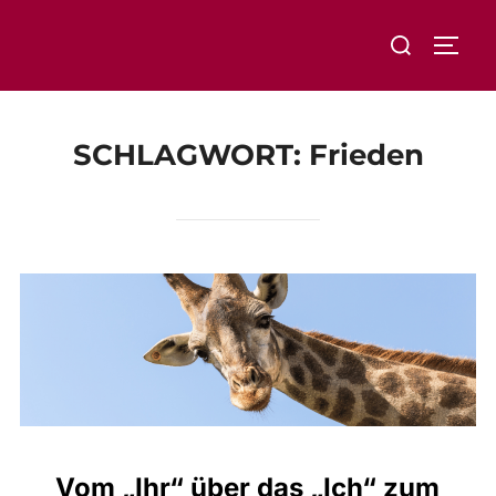
Zum
Suchen
Inhalt
SEIT
nach:
springen
SCHLAGWORT:
Frieden
Vom „Ihr“ über das „Ich“ zum