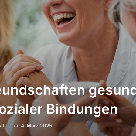
undschaften gesun
sozialer Bindungen
Veröffentlicht
aft
an
4. März 2025
am